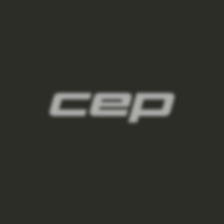
damske-kompresni-ponozky/,damske-
vysoke-ponozky/,damske-kratke-
ponozky/,damske-kotnikove-
ponozky/,damske-nizke-ponozky/
2