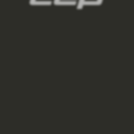
PODKOLENKY RECOVERY DÁMSKÉ
875 Kč
1 250 Kč
forest
black/red
night
VÝPRODEJ