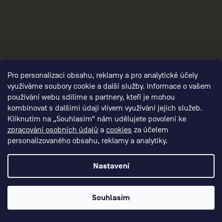
damske-kompresni-ponozky/,damske-
Pro personalizaci obsahu, reklamy a pro analytické účely
vysoke-ponozky/,damske-kratke-
využíváme soubory cookie a další služby. Informace o vašem
používání webu sdílíme s partnery, kteří je mohou
ponozky/,damske-kotnikove-
kombinovat s dalšími údaji vlivem využívání jejich služeb.
ponozky/,damske-nizke-ponozky/
Kliknutím na „Souhlasím“ nám udělujete povolení ke
zpracování osobních údajů
a
cookies
za účelem
personalizovaného obsahu, reklamy a analytiky.
Nastavení
Souhlasím
2