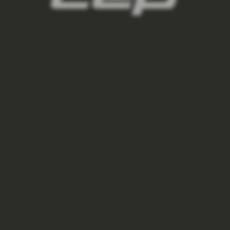
PODKOLENKY RECOVERY PÁNSKÉ
875 Kč
1 250 Kč
forest
black/black
night
NAČÍST DALŠÍ 2
S