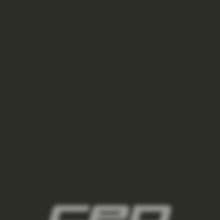
ODEBÍRAT NEWSLETTER
Vložte svůj e-mail a my vám budeme zasílat informace o
nových produktech na našem e-shopu.
E-mail
Vložením e-mailu souhlasíte s
podmínkami ochrany
osobních údajů