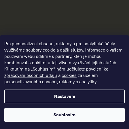
Pro personalizaci obsahu, reklamy a pro analytické účely
využíváme soubory cookie a další služby. Informace o vašem
panske-ostatni/,panske-obleceni-brand-
používání webu sdílíme s partnery, kteří je mohou
collection/,panske-darkove-poukazy/
kombinovat s dalšími údaji vlivem využívání jejich služeb.
Kliknutím na „Souhlasím“ nám udělujete povolení ke
zpracování osobních údajů
a
cookies
za účelem
personalizovaného obsahu, reklamy a analytiky.
Nastavení
Souhlasím