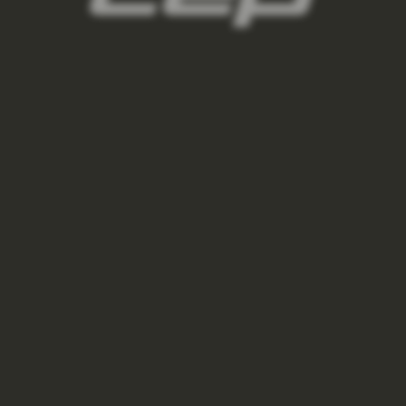
PŘIHLÁSIT SE
VŠE O NÁKUPU
INFORMACE
PRO PARTNERY
panske-kompresni-podkolenky/,panske-
bezecke-podkolenky/,panske-outdoorove-
podkolenky/,panske-lyzarske-
podkolenky/,panske-regeneracni-