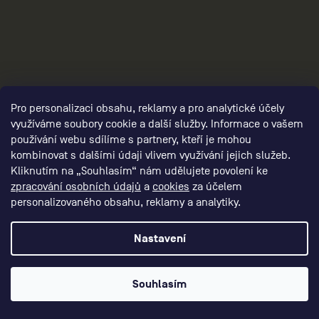
Pro personalizaci obsahu, reklamy a pro analytické účely
využíváme soubory cookie a další služby. Informace o vašem
používání webu sdílíme s partnery, kteří je mohou
kombinovat s dalšími údaji vlivem využívání jejich služeb.
Kliknutím na „Souhlasím“ nám udělujete povolení ke
zpracování osobních údajů
a
cookies
za účelem
personalizovaného obsahu, reklamy a analytiky.
damske-kompresni-obleceni/,damske-
kompresni-kalhoty/,damske-kompresni-
Nastavení
sortky/
Souhlasím