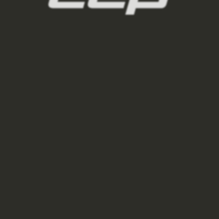
BĚŽECKÁ KŠILTOVKA ULTRALIGHT PRO UNISEX -
LIME
1 250 Kč