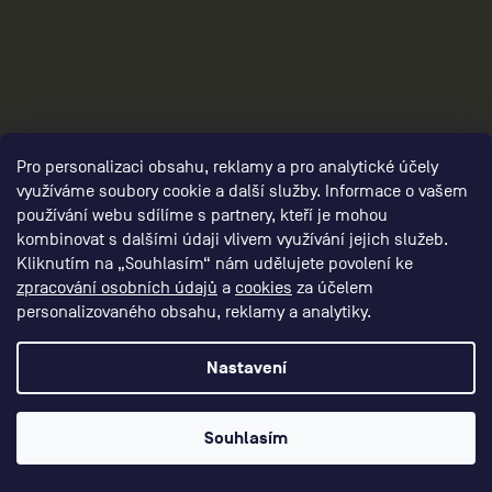
Pro personalizaci obsahu, reklamy a pro analytické účely
využíváme soubory cookie a další služby. Informace o vašem
používání webu sdílíme s partnery, kteří je mohou
kombinovat s dalšími údaji vlivem využívání jejich služeb.
damske-ostatni/,damske-obleceni-brand-
Kliknutím na „Souhlasím“ nám udělujete povolení ke
collection/,damske-darkove-poukazy/
zpracování osobních údajů
a
cookies
za účelem
personalizovaného obsahu, reklamy a analytiky.
Nastavení
Souhlasím