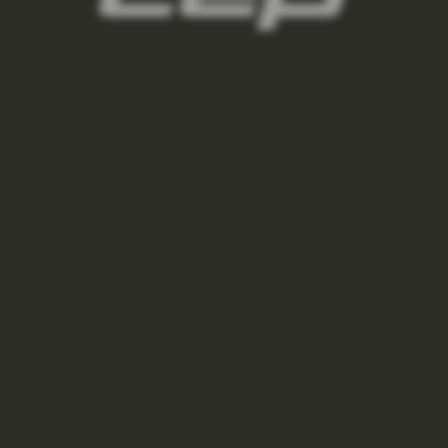
3
panske-kompresni-ponozky/,panske-vysoke-
ponozky/,panske-kratke-ponozky/,panske-
kotnikove-ponozky/,panske-nizke-ponozky/