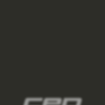
damske-kompresni-podkolenky/,damske-
bezecke-podkolenky/,damske-outdoorove-
podkolenky/,damske-lyzarske-
podkolenky/,damske-regeneracni-
podkolenky/,damske-podkolenky-pro-
kazdodenni-noseni/