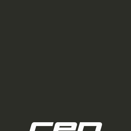
ARMA
C
Í
P
R
ÍRAT NEWSLETTER
V
K
ůj e-mail a my vám budeme zasílat informace o nových
ch na našem e-shopu.
Y
V
Ý
e-mailu souhlasíte s
podmínkami ochrany osobních údajů
P
I