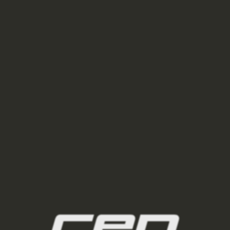
É
BĚŽECKÉ PODKOLENKY ULTRALIGHT 4.0 DÁMSKÉ