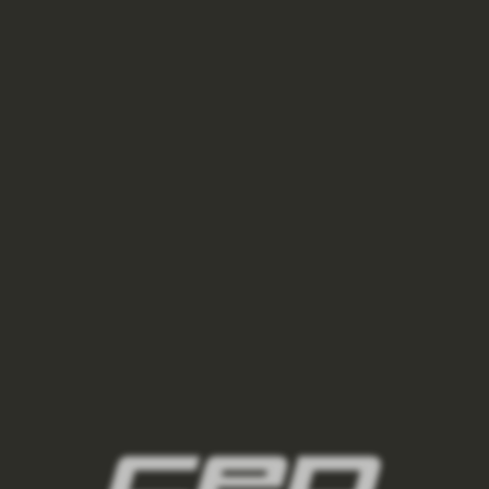
I
ÁSIT SE
S
U
/,panske-bezecke-