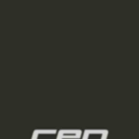
NOVINKA
KOTNÍKOVÉ OUTDOOROVÉ PONOŽKY LIGHT
CUSHION 2.0 DÁMSKÉ - BLACK/GREY