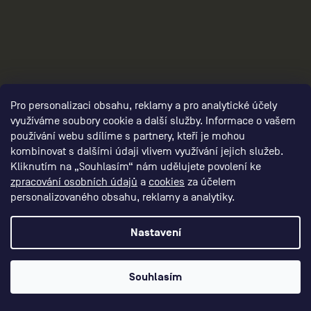
Pro personalizaci obsahu, reklamy a pro analytické účely
využíváme soubory cookie a další služby. Informace o vašem
používání webu sdílíme s partnery, kteří je mohou
kombinovat s dalšími údaji vlivem využívání jejich služeb.
Kliknutím na „Souhlasím“ nám udělujete povolení ke
zpracování osobních údajů
a
cookies
za účelem
personalizovaného obsahu, reklamy a analytiky.
panske-funkcni-obleceni/,panske-funkcni-
kalhoty/,panske-funkcni-sortky/, panska-
Nastavení
funkcni-tricka/,panske-funkcni-
mikiny/,panske-funkcni-bundy-a-
Souhlasím
vesty/,panske-doplnky/