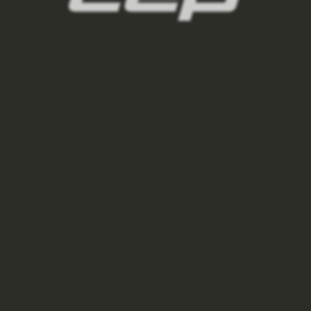
VYSOKÉ PONOŽKY MERINO 3.0 PÁNSKÉ -
LIME/BLUE
650 Kč