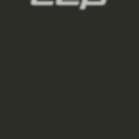
BĚŽECKÁ BUNDA THERMAL HYBRID PÁNSKÉ -
BLACK
3 750 Kč