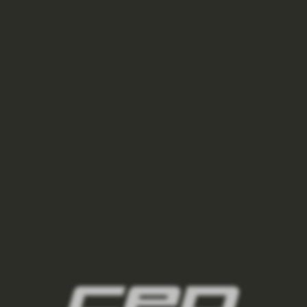
BĚŽECKÁ BUNDA THERMAL HYBRID DÁMSKÉ -
BLACK
3 750 Kč