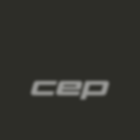
panske-kompresni-navleky/,panske-navleky-
na-nohy/,panske-navleky-na-ruce/