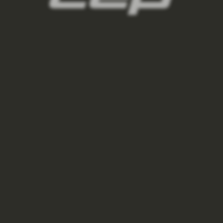
BĚŽECKÉ KALHOTY REFLECTIVE PÁNSKÉ
2 100 Kč
3 000 Kč
dark
green
VÝPRODEJ