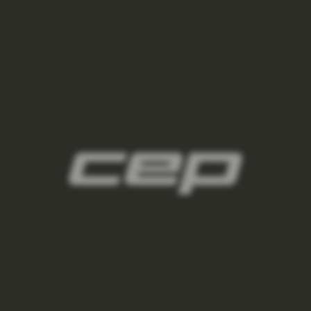
panske-kompresni-navleky/,panske-navleky-
na-nohy/,panske-navleky-na-ruce/