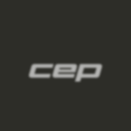
panske-kompresni-navleky/,panske-navleky-
na-nohy/,panske-navleky-na-ruce/