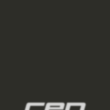
525 Kč
750 Kč
black
VÝPRODEJ