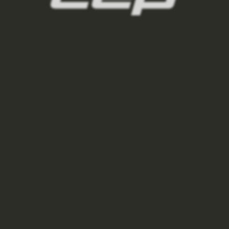
VESTA COLD WEATHER PÁNSKÁ
2 275 Kč
3 250 Kč
black
O