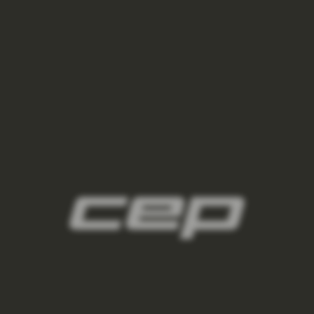
2
panske-kompresni-navleky/,panske-navleky-
na-nohy/,panske-navleky-na-ruce/