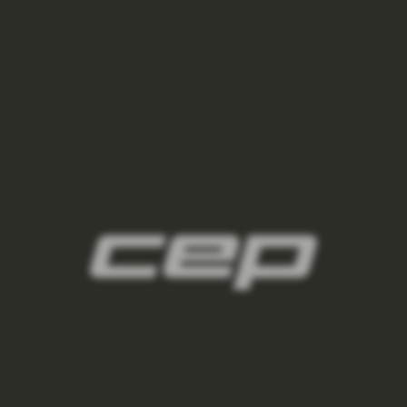
panske-kompresni-navleky/,panske-navleky-
na-nohy/,panske-navleky-na-ruce/