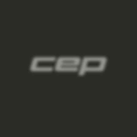
panske-kompresni-navleky/,panske-navleky-
na-nohy/,panske-navleky-na-ruce/
3