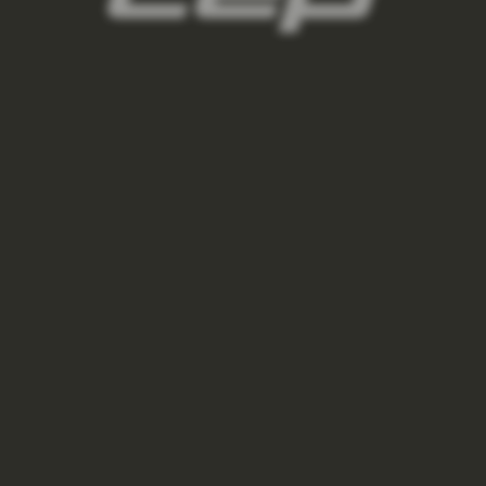
VÝPRODEJ
BĚŽECKÁ VĚTROVKA PÁNSKÁ - BLACK