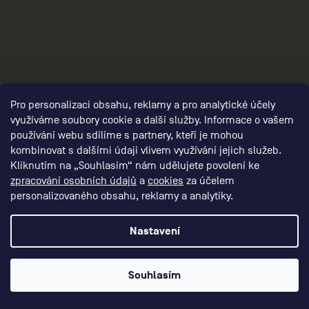
damske-kompresni-navleky/,damske-
navleky-na-nohy/,damske-navleky-na-ruce/
Pro personalizaci obsahu, reklamy a pro analytické účely
využíváme soubory cookie a další služby. Informace o vašem
používání webu sdílíme s partnery, kteří je mohou
kombinovat s dalšími údaji vlivem využívání jejich služeb.
Kliknutím na „Souhlasím“ nám udělujete povolení ke
zpracování osobních údajů
a
cookies
za účelem
personalizovaného obsahu, reklamy a analytiky.
3
Nastavení
Souhlasím