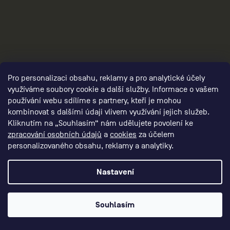
3
Pro personalizaci obsahu, reklamy a pro analytické účely
využíváme soubory cookie a další služby. Informace o vašem
používání webu sdílíme s partnery, kteří je mohou
kombinovat s dalšími údaji vlivem využívání jejich služeb.
Kliknutím na „Souhlasím“ nám udělujete povolení ke
zpracování osobních údajů
a
cookies
za účelem
personalizovaného obsahu, reklamy a analytiky.
Nastavení
Souhlasím
panske-kompresni-obleceni/,panske-
kompresni-kalhoty/,panske-kompresni-