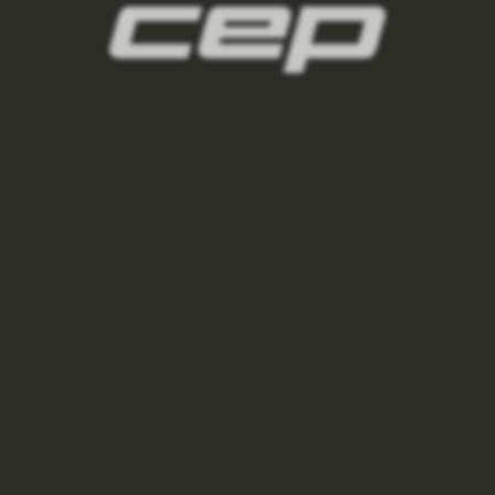
panske-kompresni-navleky/,panske-navleky-
na-nohy/,panske-navleky-na-ruce/