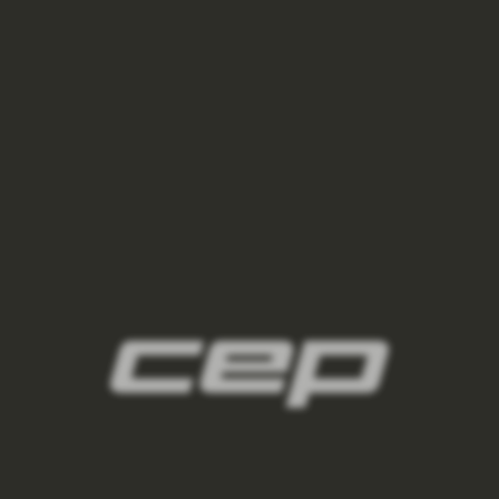
2
panske-kompresni-navleky/,panske-navleky-
na-nohy/,panske-navleky-na-ruce/