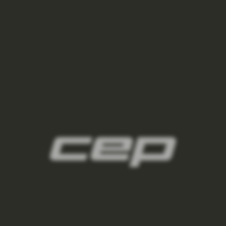
2
panske-kompresni-navleky/,panske-navleky-
na-nohy/,panske-navleky-na-ruce/