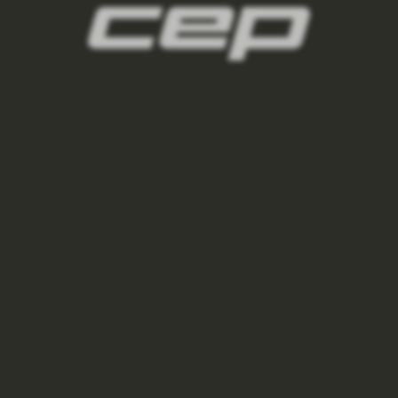
panske-kompresni-navleky/,panske-navleky-
na-nohy/,panske-navleky-na-ruce/