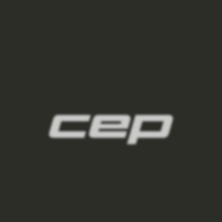
damske-kompresni-ponozky/,damske-
vysoke-ponozky/,damske-kratke-
ponozky/,damske-kotnikove-
ponozky/,damske-nizke-ponozky/
2