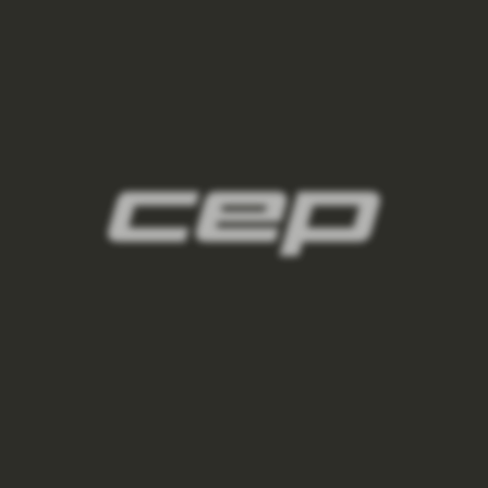
vysoke-ponozky/,damske-kratke-
ponozky/,damske-kotnikove-
ponozky/,damske-nizke-ponozky/
2