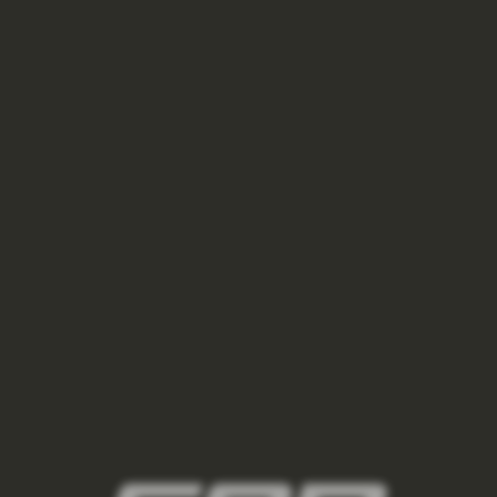
damske-kompresni-ponozky/,damske-
vysoke-ponozky/,damske-kratke-
ponozky/,damske-kotnikove-
ponozky/,damske-nizke-ponozky/
2