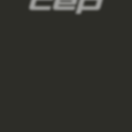
panske-kompresni-navleky/,panske-navleky-
na-nohy/,panske-navleky-na-ruce/