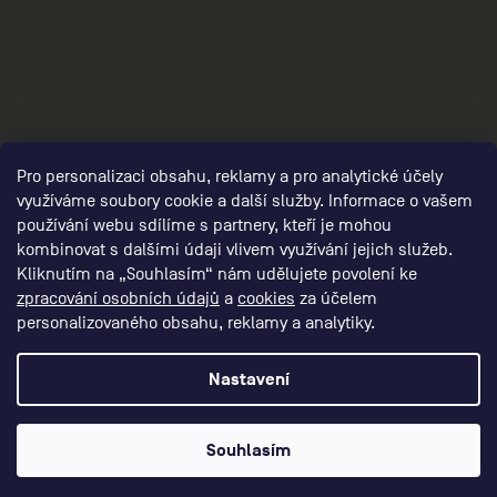
3
Pro personalizaci obsahu, reklamy a pro analytické účely
využíváme soubory cookie a další služby. Informace o vašem
používání webu sdílíme s partnery, kteří je mohou
kombinovat s dalšími údaji vlivem využívání jejich služeb.
Kliknutím na „Souhlasím“ nám udělujete povolení ke
zpracování osobních údajů
a
cookies
za účelem
personalizovaného obsahu, reklamy a analytiky.
Nastavení
Vytvořil Shoptet Premium
Souhlasím
CEP - RUN BETTER
Copyright 2026
. Všechna práva vyhrazena.