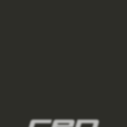
damske-kompresni-ponozky/,damske-
vysoke-ponozky/,damske-kratke-
ponozky/,damske-kotnikove-
ponozky/,damske-nizke-ponozky/
2