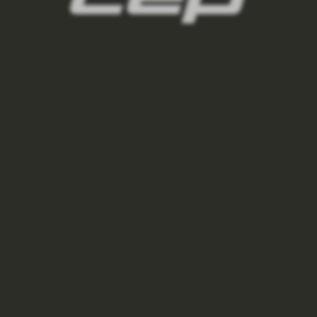
panske-kompresni-navleky/,panske-navleky-
na-nohy/,panske-navleky-na-ruce/