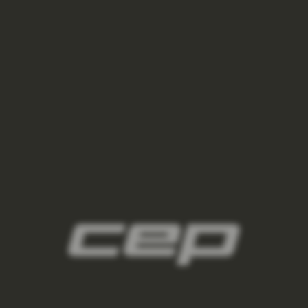
2
panske-kompresni-navleky/,panske-navleky-