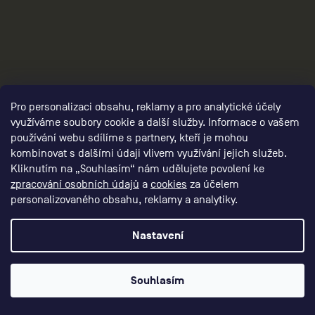
damske-kompresni-navleky/,damske-
navleky-na-nohy/,damske-navleky-na-ruce/
Pro personalizaci obsahu, reklamy a pro analytické účely
využíváme soubory cookie a další služby. Informace o vašem
používání webu sdílíme s partnery, kteří je mohou
kombinovat s dalšími údaji vlivem využívání jejich služeb.
Kliknutím na „Souhlasím“ nám udělujete povolení ke
zpracování osobních údajů
a
cookies
za účelem
personalizovaného obsahu, reklamy a analytiky.
3
Nastavení
Souhlasím