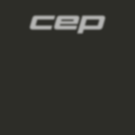
2
panske-kompresni-navleky/,panske-navleky-
na-nohy/,panske-navleky-na-ruce/