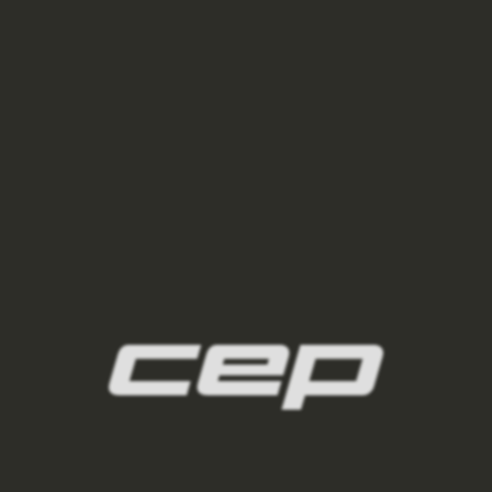
2
panske-kompresni-navleky/,panske-navleky-
na-nohy/,panske-navleky-na-ruce/