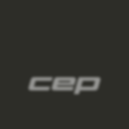
2
panske-kompresni-navleky/,panske-navleky-
na-nohy/,panske-navleky-na-ruce/