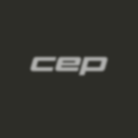
damske-kompresni-ponozky/,damske-
vysoke-ponozky/,damske-kratke-
ponozky/,damske-kotnikove-
ponozky/,damske-nizke-ponozky/
2