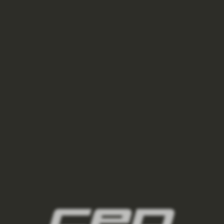
panske-kompresni-podkolenky/,panske-
bezecke-podkolenky/,panske-outdoorove-
podkolenky/,panske-lyzarske-
podkolenky/,panske-regeneracni-
podkolenky/,panske-podkolenky-pro-
kazdodenni-noseni/
3