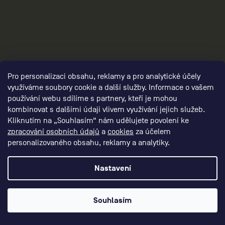
Pro personalizaci obsahu, reklamy a pro analytické účely
panske-ostatni/,panske-obleceni-brand-
využíváme soubory cookie a další služby. Informace o vašem
collection/,panske-darkove-poukazy/
používání webu sdílíme s partnery, kteří je mohou
kombinovat s dalšími údaji vlivem využívání jejich služeb.
Kliknutím na „Souhlasím“ nám udělujete povolení ke
zpracování osobních údajů
a
cookies
za účelem
personalizovaného obsahu, reklamy a analytiky.
Nastavení
Souhlasím
3