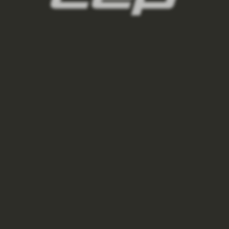
damske-kompresni-podkolenky/,damske-
bezecke-podkolenky/,damske-outdoorove-
podkolenky/,damske-lyzarske-
podkolenky/,damske-regeneracni-
podkolenky/,damske-podkolenky-pro-