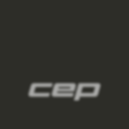
damske-kompresni-ponozky/,damske-
vysoke-ponozky/,damske-kratke-
ponozky/,damske-kotnikove-
ponozky/,damske-nizke-ponozky/