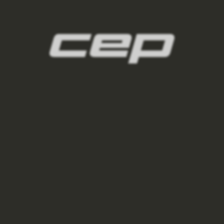
damske-kompresni-ponozky/,damske-
vysoke-ponozky/,damske-kratke-
ponozky/,damske-kotnikove-
ponozky/,damske-nizke-ponozky/