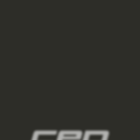
citlivějšími chodidly obezřetnost a postupné, nenásilné
přivykání na specifickou technologii bot CEP. Hodnocení bot
bude zcela jistě výrazně individuální a sám jsem zvědavý na
recenze a názory dalších běžců. Zatím jich totiž na internetu
moc nekoluje, a pokud ano, jsou jen povrchní, stručné a
zaměřené především na popis technologií. Už nyní se ale
těším na případné testování iterace tohoto modelu, a jsem
plný očekávání, co vše dokáží v CEPu posunout dále u tohoto
jistě zajímavého modelu tréninkové boty.
Zdroj:
www.svetbehu.cz