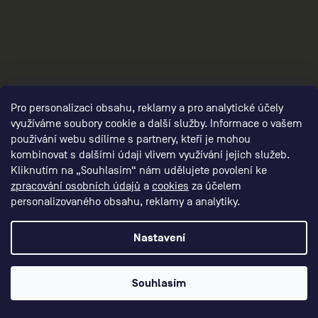
3
Pro personalizaci obsahu, reklamy a pro analytické účely
využíváme soubory cookie a další služby. Informace o vašem
používání webu sdílíme s partnery, kteří je mohou
kombinovat s dalšími údaji vlivem využívání jejich služeb.
Kliknutím na „Souhlasím“ nám udělujete povolení ke
zpracování osobních údajů
a
cookies
za účelem
personalizovaného obsahu, reklamy a analytiky.
Nastavení
panske-funkcni-obleceni/,panske-funkcni-
Souhlasím
kalhoty/,panske-funkcni-sortky/, panska-