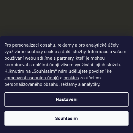
2
Pro personalizaci obsahu, reklamy a pro analytické účely
využíváme soubory cookie a další služby. Informace o vašem
používání webu sdílíme s partnery, kteří je mohou
kombinovat s dalšími údaji vlivem využívání jejich služeb.
Kliknutím na „Souhlasím“ nám udělujete povolení ke
zpracování osobních údajů
a
cookies
za účelem
personalizovaného obsahu, reklamy a analytiky.
Nastavení
panske-ostatni/,panske-obleceni-brand-
Souhlasím
collection/,panske-darkove-poukazy/