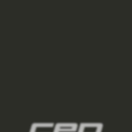
PŘIHLÁSIT SE
VŠE O NÁKUPU
INFORMACE
PRO PARTNERY
panske-kompresni-podkolenky/,panske-
bezecke-podkolenky/,panske-outdoorove-
podkolenky/,panske-lyzarske-