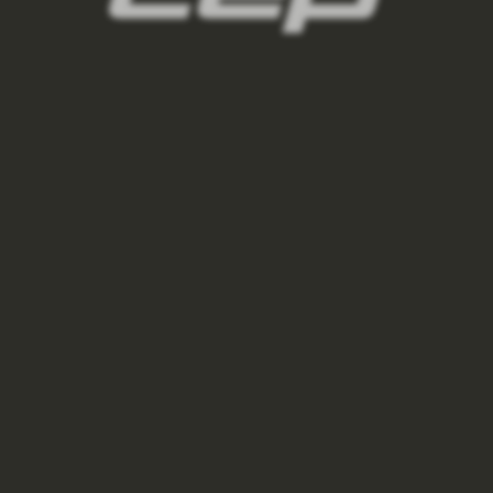
podkolenky/,panske-regeneracni-
podkolenky/,panske-podkolenky-pro-
kazdodenni-noseni/
3