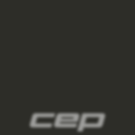
ponozky/,damske-nizke-ponozky/
2