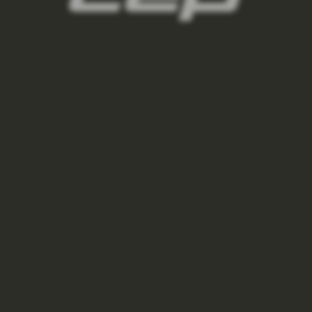
bl
black