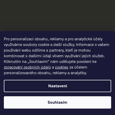
damske-kompresni-navleky/,damske-
navleky-na-nohy/,damske-navleky-na-ruce/
Pro personalizaci obsahu, reklamy a pro analytické účely
využíváme soubory cookie a další služby. Informace o vašem
používání webu sdílíme s partnery, kteří je mohou
kombinovat s dalšími údaji vlivem využívání jejich služeb.
Kliknutím na „Souhlasím“ nám udělujete povolení ke
zpracování osobních údajů
a
cookies
za účelem
personalizovaného obsahu, reklamy a analytiky.
3
Nastavení
Souhlasím