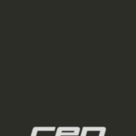
BĚŽECKÁ ČEPICE THERMAL UNISEX - BLACK
525 Kč
750 Kč