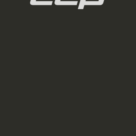
VÝPRODEJ
BĚŽECKÁ ČEPICE THERMAL UNISEX - GREY