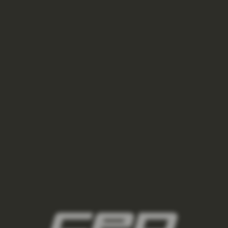
podkolenky/,panske-lyzarske-
podkolenky/,panske-regeneracni-
podkolenky/,panske-podkolenky-pro-
kazdodenni-noseni/
3