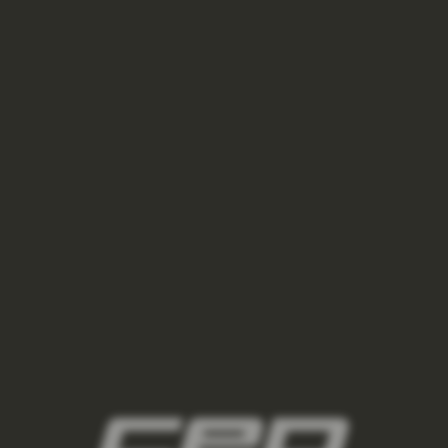
NOVÁ BARVA
BĚŽECKÉ TRIČKO ULTRALIGHT 3.0 DÁMSKÉ - NEON