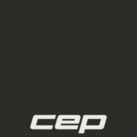
ponozky/,damske-nizke-ponozky/
2