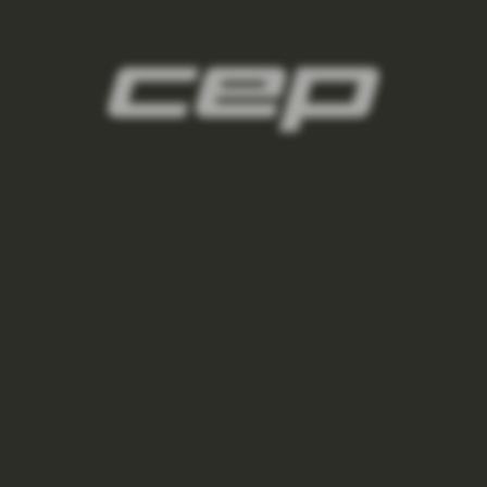
2
panske-kompresni-navleky/,panske-navleky-
na-nohy/,panske-navleky-na-ruce/