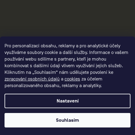
3
Pro personalizaci obsahu, reklamy a pro analytické účely
využíváme soubory cookie a další služby. Informace o vašem
používání webu sdílíme s partnery, kteří je mohou
kombinovat s dalšími údaji vlivem využívání jejich služeb.
Kliknutím na „Souhlasím“ nám udělujete povolení ke
zpracování osobních údajů
a
cookies
za účelem
personalizovaného obsahu, reklamy a analytiky.
panske-funkcni-obleceni/,panske-funkcni-
Nastavení
kalhoty/,panske-funkcni-sortky/, panska-
funkcni-tricka/,panske-funkcni-
Souhlasím
mikiny/,panske-funkcni-bundy-a-
vesty/,panske-doplnky/