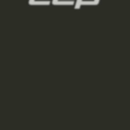
damske-kompresni-podkolenky/,damske-
bezecke-podkolenky/,damske-outdoorove-
podkolenky/,damske-lyzarske-
podkolenky/,damske-regeneracni-
podkolenky/,damske-podkolenky-pro-
kazdodenni-noseni/
3