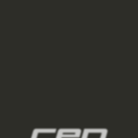
kazdodenni-noseni/
3